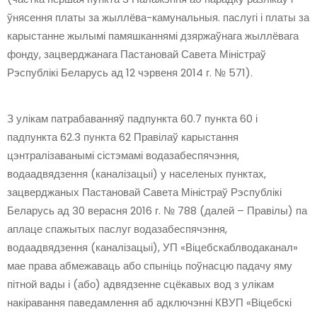
ўнясення платы за жыллёва-камунальныя. паслугі і платы за
карыстанне жылымі памяшканнямі дзяржаўнага жыллёвага
фонду, зацверджанага Пастановай Савета Міністраў
Рэспублікі Беларусь ад 12 чэрвеня 2014 г. № 571).
З улікам патрабаванняў падпункта 60.7 пункта 60 і
падпункта 62.3 пункта 62 Правілаў карыстання
цэнтралізаванымі сістэмамі водазабеспячэння,
водаадвядзення (каналізацыі) у населеных пунктах,
зацверджаных Пастановай Савета Міністраў Рэспублікі
Беларусь ад 30 верасня 2016 г. № 788 (далей – Правілы) па
аплаце спажытых паслуг водазабеспячэння,
водаадвядзення (каналізацыі), УП «Віцебскаблводаканал»
мае права абмежаваць або спыніць поўнасцю падачу яму
пітной вады і (або) адвядзенне сцёкавых вод з улікам
накіравання паведамлення аб адключэнні КВУП «Віцебскі