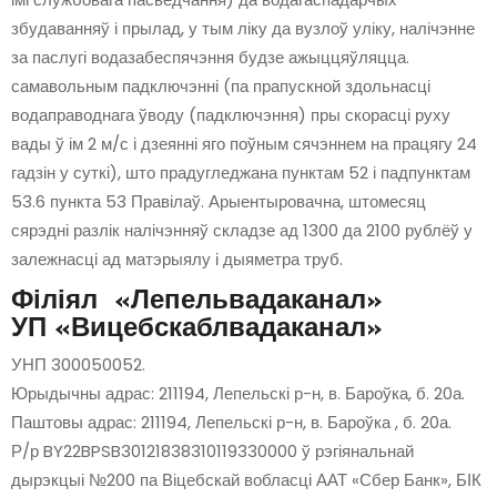
збудаванняў і прылад, у тым ліку да вузлоў уліку, налічэнне
за паслугі водазабеспячэння будзе ажыццяўляцца.
самавольным падключэнні (па прапускной здольнасці
водаправоднага ўводу (падключэння) пры скорасці руху
вады ў ім 2 м/с і дзеянні яго поўным сячэннем на працягу 24
гадзін у суткі), што прадугледжана пунктам 52 і падпунктам
53.6 пункта 53 Правілаў. Арыентыровачна, штомесяц
сярэдні разлік налічэнняў складзе ад 1300 да 2100 рублёў у
залежнасці ад матэрыялу і дыяметра труб.
Філіял «Лепельвадаканал»
УП «Вицебскаблвадаканал»
УНП 300050052.
Юрыдычны адрас: 211194, Лепельскі р-н, в. Бароўка, б. 20а.
Паштовы адрас: 211194, Лепельскі р-н, в. Бароўка , б. 20а.
Р/р BY22BPSB30121838310119330000 ў рэгіянальнай
дырэкцыі №200 па Віцебскай вобласці ААТ «Сбер Банк», БІК