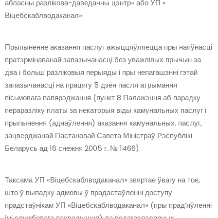
абласны разлікова-даведачны цэнтр» або УП «
Віцебскаблводаканал».
Прыпыненне аказання паслуг ажыццяўляецца пры наяўнасці
пратэрмінаванай запазычанасці без уважлівых прычын за
два і больш разліковыя перыяды і пры непагашэнні гэтай
запазычанасці на працягу 5 дзён пасля атрымання
пісьмовага папярэджання (пункт 8 Палажэння аб парадку
пераразліку платы за некаторыя віды камунальных паслуг і
прыпынення (аднаўлення) аказання камунальных. паслуг,
зацверджанай Пастановай Савета Міністраў Рэспублікі
Беларусь ад 16 снежня 2005 г. № 1466).
Таксама УП «Віцебскаблводаканал» звяртае ўвагу на тое,
што ў выпадку адмовы ў прадастаўленні доступу
прадстаўнікам УП «Віцебскаблводаканал» (пры прад’яўленні
імі службовага пасведчання) да водагаспадарчых