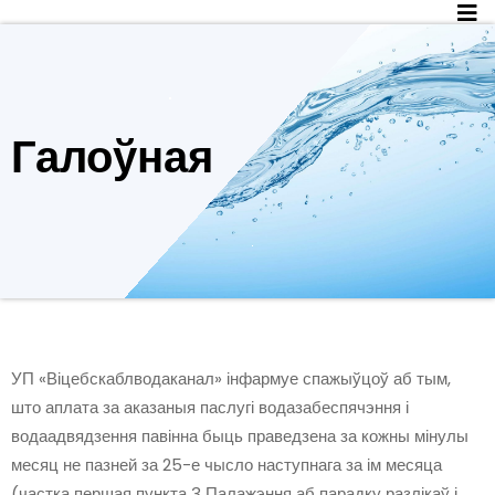
Skip
to
content
Галоўная
УП «Віцебскаблводаканал» інфармуе спажыўцоў аб тым,
што аплата за аказаныя паслугі водазабеспячэння і
водаадвядзення павінна быць праведзена за кожны мінулы
месяц не пазней за 25-е чысло наступнага за ім месяца
(частка першая пункта 3 Палажэння аб парадку разлікаў і