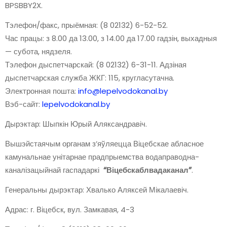
BPSBBY2X.
Тэлефон/факс, прыёмная: (8 02132) 6-52-52.
Час працы: з 8.00 да 13.00, з 14.00 да 17.00 гадзін, выхадныя
— субота, нядзеля.
Тэлефон дыспетчарскай: (8 02132) 6-31-11. Адзіная
дыспетчарская служба ЖКГ: 115, кругласутачна.
Электронная пошта:
info@lepelvodokanal.by
Вэб-сайт:
lepelvodokanal.by
Дырэктар: Шыпкін Юрый Аляксандравіч.
Вышэйстаячым органам з’яўляецца Віцебскае абласное
камунальнае унітарнае прадпрыемства водаправодна-
каналізацыйнай гаспадаркі
“Віцебскаблвадаканал”
.
Генеральны дырэктар: Хвалько Аляксей Мікалаевіч.
Адрас: г. Віцебск, вул. Замкавая, 4-3