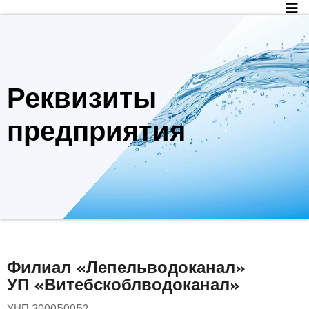
Перейти
к
содержанию
Реквизиты
предприятия
Филиал «Лепельводоканал»
УП «Витебскоблводоканал»
УНП 300050052.